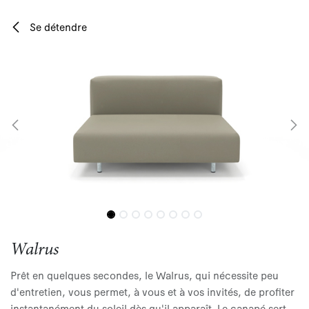
Se rendre au contenu
Se détendre
Walrus
Prêt en quelques secondes, le Walrus, qui nécessite peu
d'entretien, vous permet, à vous et à vos invités, de profiter
instantanément du soleil dès qu'il apparaît. Le canapé sert