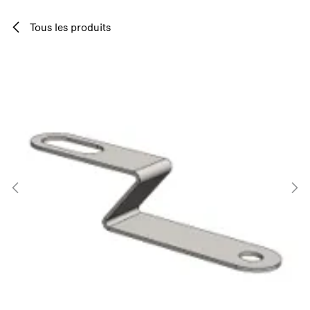
Se rendre au contenu
Tous les produits