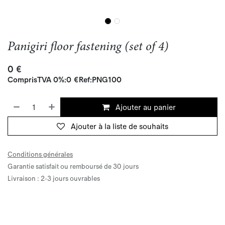
Panigiri floor fastening (set of 4)
0
€
Compris
TVA 0%
:
0
€
Ref:
PNG100
Ajouter au panier
Ajouter à la liste de souhaits
Conditions générales
Garantie satisfait ou remboursé de 30 jours
Livraison : 2-3 jours ouvrables