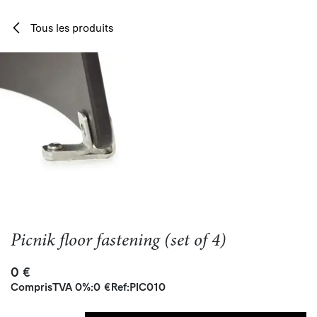
Se rendre au contenu
Tous les produits
Picnik floor fastening (set of 4)
0
€
Compris
TVA 0%
:
0
€
Ref:
PIC010