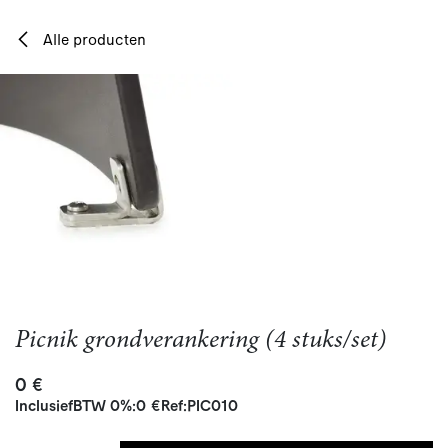
Overslaan naar inhoud
Alle producten
Picnik grondverankering (4 stuks/set)
0
€
Inclusief
BTW 0%
:
0
€
Ref:
PIC010